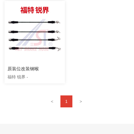
原装位改装钢喉
福特 锐界 -
<
1
>