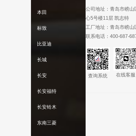
公司地址：
青岛市崂山
本田
心5号楼11层 凯志特
工厂地址：
青岛市崂山
标致
联系电话：
400-687-68
比亚迪
长城
在线客服
长安
查询系统
长安福特
长安铃木
东南三菱