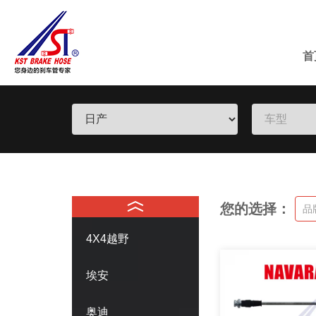
首
您的选择：
品
4X4越野
埃安
奥迪