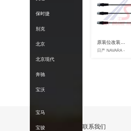
保时捷
别克
原装位改装钢
北京
日产 NAVARA -
喉
北京现代
奔驰
宝沃
宝马
联系我们
宝骏