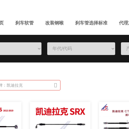
页
刹车软管
改装钢喉
刹车管选择标准
代理
牌：凯迪拉克