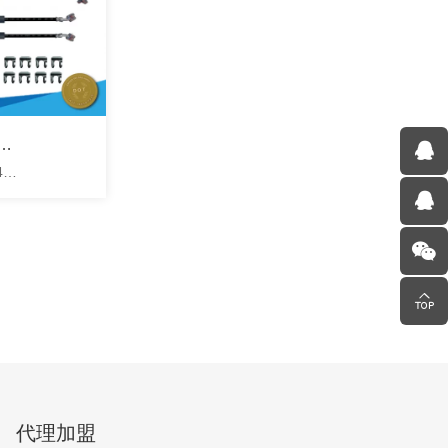
软
4
代理加盟