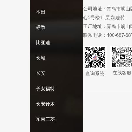
公司地址：
青岛市崂山
本田
心5号楼11层 凯志特
工厂地址：
青岛市崂山
标致
联系电话：
400-687-68
比亚迪
长城
在线客服
长安
查询系统
长安福特
长安铃木
东南三菱