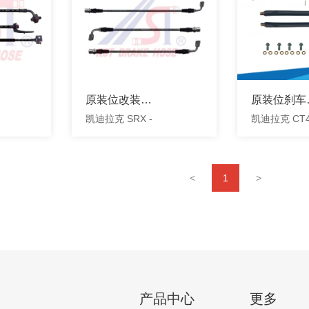
原装位改装钢
原装位刹车
凯迪拉克 SRX -
凯迪拉克 CT
喉
管
2020-2021
<
1
>
产品中心
更多