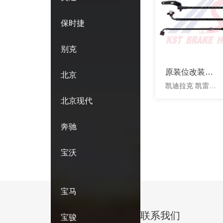
保时捷
别克
原装位改装钢
北京
凯迪拉克 凯雷德
喉
-
北京现代
奔驰
宝沃
宝马
联系我们
宝骏