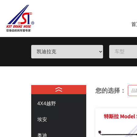
首
您的选择：
品
4X4越野
埃安
奥迪