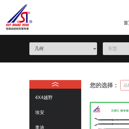
首
您的选择：
品
4X4越野
埃安
奥迪