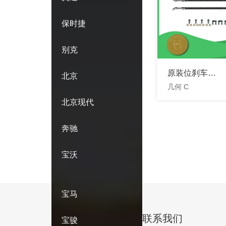
保时捷
别克
原装位刹车软
北京
几何 C
管
北京现代
奔驰
宝沃
宝马
联系我们
宝骏