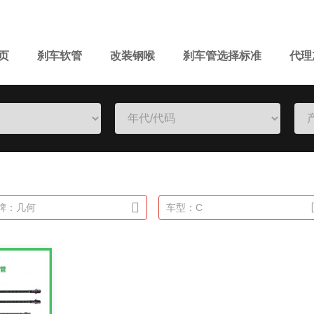
页
刹车软管
改装钢喉
刹车管选择标准
代理
牌：几何
车型：C