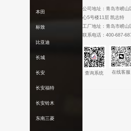
公司地址：
青岛市崂山
本田
心5号楼11层 凯志特
工厂地址：
青岛市崂山
标致
联系电话：
400-687-68
比亚迪
长城
在线客服
长安
查询系统
长安福特
长安铃木
东南三菱