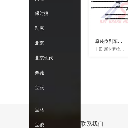
保时捷
别克
原装位刹车软
北京
丰田 新卡罗拉
管
ZRE18
北京现代
奔驰
宝沃
宝马
联系我们
宝骏