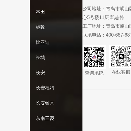
公司地址：
青岛市崂山
本田
心5号楼11层 凯志特
工厂地址：
青岛市崂山
标致
联系电话：
400-687-68
比亚迪
长城
在线客服
长安
查询系统
长安福特
长安铃木
东南三菱