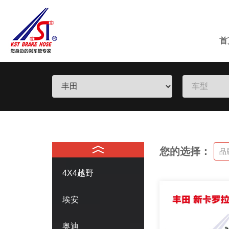
首
您的选择：
品
4X4越野
埃安
奥迪