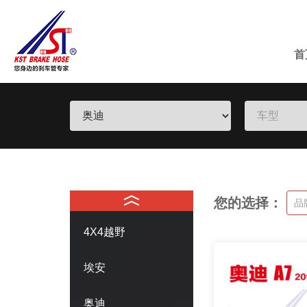
首
您的选择：
品
4X4越野
埃安
奥迪