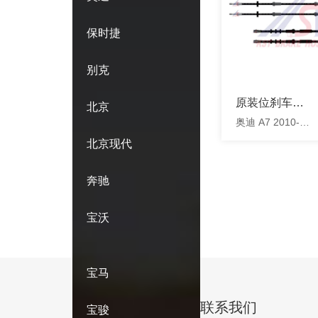
保时捷
别克
原装位刹车软
北京
奥迪 A7 2010-
管
2014
北京现代
奔驰
宝沃
宝马
联系我们
宝骏