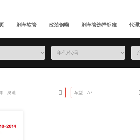
页
刹车软管
改装钢喉
刹车管选择标准
代理
牌：奥迪
车型：A7