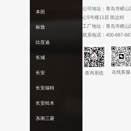
公司地址：
青岛市崂山
本田
心5号楼11层 凯志特
工厂地址：
青岛市崂山
标致
联系电话：
400-687-68
比亚迪
长城
在线客服
长安
查询系统
长安福特
长安铃木
东南三菱