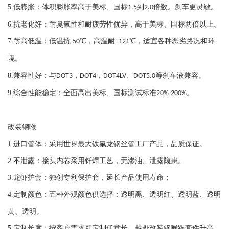
宝马 X5 M50DX E70,F15
5.
低膨胀：体积膨胀率高于美标、国标
到
倍数。刹车更灵敏。
1.5
2.0
宝马 X5 M E70
6.
抗老化好：耐臭氧性和耐疲劳性优异，高于美标、国标两倍以上。
宝马 X5 M F85
7.
耐高低温：低温抗
℃，高温耐
℃，适宜各种恶劣路况和环
-50
+121
宝马 X5 3.0D E70
宝马 X5 3.0D M57 E53
境。
宝马 X5 3.0D M57N E53
8.
兼容性好：与
，
，
、
等刹车液兼容。
DOT3
DOT4
DOT4LV
DOT5.0
宝马 X5 3.0I E53
9.
综合性能稳定：全面高出美标、国标测试标准
。
20%-200%
宝马 X5 3.0SD E70
宝马 X5 3.0SI E70
改装钢喉
宝马 X5 3.5D E70
宝马 X5 4.4I M62 E53
1.
进口管体：采用世界最大铁氟龙钢丝管工厂产品，品质保证。
宝马 X5 4.4I N62 E53
2.
不泄露：接头内芯采用钎焊工艺，无渗油、泄露隐患。
宝马 X5 4.6IS E53
3.
龙虾护套：独创专利保护套，延长产品使用寿命；
宝马 X5 4.8I E70
4.
定制颜色：五种外观颜色供选择：透明黑、透明红、透明蓝、透明
宝马 X5 4.8IS E53
黄、透明。
宝马 X5 25D N47S1 F15
5.
定制长度：按客户需求可定制任意长。越野改装钢喉跟套件升高。