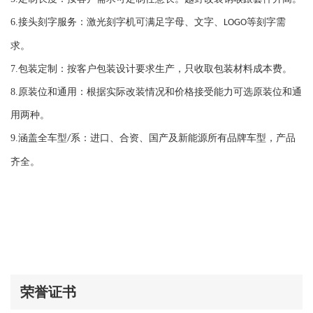
宝马 X5 25DX B47 F15
宝马 X5 25DX F15
6.
接头刻字服务：激光刻字机可满足字母、文字、
等刻字需
LOGO
宝马 X5 25DX N47S1 F15
求。
宝马 X5 28IX F15
7.
包装定制：按客户包装设计要求生产，只收取包装材料成本费。
宝马 X5 30DX E70,F15
8.
原装位和通用：根据实际改装情况和价格接受能力可选原装位和通
宝马 X5 35DX E70,F15
用两种。
宝马 X5 35I F15
宝马 X5 35IX E70,F15
9.
涵盖全车型
系：进口、合资、国产及新能源所有品牌车型，产品
/
宝马 X5 35IX F15
齐全。
宝马 X5 40DX E70,F15
宝马 X5 40EX F15
宝马 X5 40IX E70
宝马 X5 50IX 4.0 F15
宝马 X5 50IX 4.4 F15
宝马 X5 50IX E70,F15
荣誉证书
宝马 X6 HYBRID E72