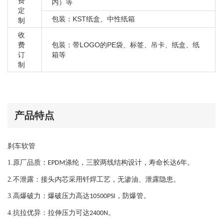
宝马 X1 28IX E84
费
内）等
定
宝马 X1 28IX F48
包装：KST纸盒、中性纸箱
制
宝马 X1 35IX E84
收
宝马 Z3 2000-2002
费
包装：带LOGO的PE袋、标签、吊卡、纸盒、纸
订
箱等
宝马 Z3 1996-1999
制
宝马 Z4 2019-2020
宝马 Z4 E89 2009-2014
宝马 Z8 E52 2000-2003
宝马 X4 M40IX F26
产品特点
宝马 X4 20DX F26
宝马 X4 20IX F26
刹车软管
宝马 X4 28IX F26
1.
原厂品质：
涤纶，三胶两线结构设计，寿命长达
年。
EPDM
6
宝马 X4 30DX F26
2.
不泄露：接头内芯采用钎焊工艺，
无渗油、泄露隐患。
宝马 X4 35DX F26
宝马 X4 35IX F26
3.
高爆破力：爆破压力高达
，防爆管。
10500PSI
宝马 X5 25D F15
4.
抗拉优异：拉伸压力可达
。
2400N