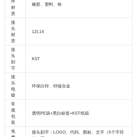
宝马 X1 18DX F48
件
橡胶、塑料、铁
材
宝马 X1 18I F48
质
宝马 X1 20D E84
接
宝马 X1 20D F48
头
12L14
宝马 X1 20DX E84
材
质
宝马 X1 20DX F48
接
宝马 X1 20I E84
头
KST
宝马 X1 20I F48
刻
字
宝马 X1 20IX E84
接
宝马 X1 20IX F48
头
宝马 X1 23DX E84
环保白锌、锌镍合金
电
宝马 X1 25DX E84
镀
宝马 X1 25DX F48
常
规
宝马 X1 25IX E84
透明PE袋+黑白标签+KST纸箱
包
宝马 X1 25IX F48
装
宝马 X1 28I E84
免
接头刻字：LOGO、代码、图标、文字（5个字符