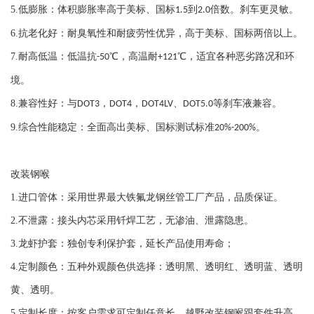
5.
低膨胀：体积膨胀率高于美标、国标
到
倍数。刹车更灵敏。
1.5
2.0
6.
抗老化好：耐臭氧性和耐疲劳性优异，高于美标、国标两倍以上。
7.
耐高低温：低温抗
℃，高温耐
℃，适宜各种恶劣路况和环
-50
+121
境。
8.
兼容性好：与
，
，
、
等刹车液兼容。
DOT3
DOT4
DOT4LV
DOT5.0
9.
综合性能稳定：全面高出美标、国标测试标准
。
20%-200%
改装钢喉
1.
进口管体：采用世界最大铁氟龙钢丝管工厂产品，品质保证。
2.
不泄露：接头内芯采用钎焊工艺，无渗油、泄露隐患。
3.
龙虾护套：独创专利保护套，延长产品使用寿命；
4.
定制颜色：五种外观颜色供选择：透明黑、透明红、透明蓝、透明
黄、透明。
5.
定制长度：按客户需求可定制任意长。越野改装钢喉跟套件升高。