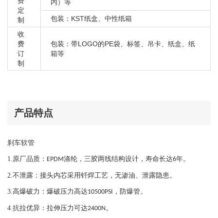
费
内）等
定
包装：KST纸盒、中性纸箱
制
收
费
包装：带LOGO的PE袋、标签、吊卡、纸盒、纸
订
箱等
制
产品特点
刹车软管
1.
原厂品质：
涤纶，三胶两线结构设计，寿命长达
年。
EPDM
6
2.
不泄露：接头内芯采用钎焊工艺，
无渗油、泄露隐患。
3.
高爆破力：爆破压力高达
，防爆管。
10500PSI
4.
抗拉优异：拉伸压力可达
。
2400N