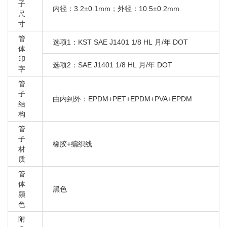
子
内径：3.2±0.1mm；外径：10.5±0.2mm
尺
寸
管
选项1：KST SAE J1401 1/8 HL 月/年 DOT
体
印
选项2：SAE J1401 1/8 HL 月/年 DOT
字
管
子
由内到外：EPDM+PET+EPDM+PVA+EPDM
结
构
管
子
橡胶+编织线
材
质
管
体
黑色
颜
色
附