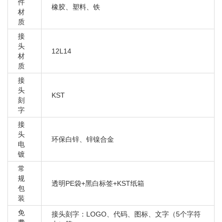
件
橡胶、塑料、铁
材
质
接
头
12L14
材
质
接
头
KST
刻
字
接
头
环保白锌、锌镍合金
电
镀
常
规
透明PE袋+黑白标签+KST纸箱
包
装
免
接头刻字：LOGO、代码、图标、文字（5个字符