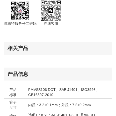
福特 嘉年华 -
福特 翼博 B515
福特 RANGER -
福特 猛禽 -
凯志特服务号二维码
在线客服
福特 撼路者 2019
福特 F-150 2021-
相关产品
产品信息
产品
FMVSS106 DOT、SAE J1401、ISO3996、
标准
GB16897-2010
管子
内径：3.2±0.1mm；外径：7.5±0.2mm
尺寸
选项1：KST SAE J1401 1/8 HL 月/年 DOT