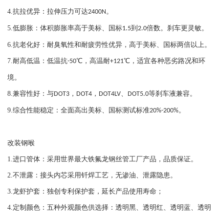
4.
抗拉优异：拉伸压力可达
。
2400N
5.
低膨胀：体积膨胀率高于美标、国标
到
倍数。刹车更灵敏。
1.5
2.0
6.
抗老化好：耐臭氧性和耐疲劳性优异，高于美标、国标两倍以上。
7.
耐高低温：低温抗
℃，高温耐
℃，适宜各种恶劣路况和环
-50
+121
境。
8.
兼容性好：与
，
，
、
等刹车液兼容。
DOT3
DOT4
DOT4LV
DOT5.0
9.
综合性能稳定：全面高出美标、国标测试标准
。
20%-200%
改装钢喉
1.
进口管体：采用世界最大铁氟龙钢丝管工厂产品，品质保证。
2.
不泄露：接头内芯采用钎焊工艺，无渗油、泄露隐患。
3.
龙虾护套：独创专利保护套，延长产品使用寿命；
4.
定制颜色：五种外观颜色供选择：透明黑、透明红、透明蓝、透明