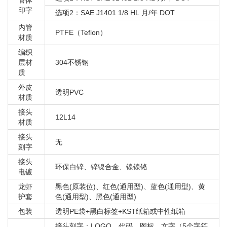
管体
印字
选项2：SAE J1401 1/8 HL 月/年 DOT
内管
PTFE（Teflon）
材质
编织
层材
304不锈钢
质
外皮
透明PVC
材质
接头
12L14
材质
接头
无
刻字
接头
环保白锌、锌镍合金、镍镍铬
电镀
龙虾
黑色(原装位)、红色(通用型)、蓝色(通用型)、黄
护套
色(通用型)、黑色(通用型)
包装
透明PE袋+黑白标签+KST纸箱或中性纸箱
接头刻字：LOGO、代码、图标、文字（5个字符