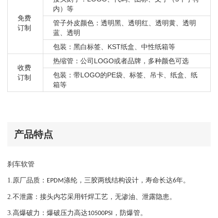
内）等
免费
管子外皮颜色：透明黑、透明红、透明黄、透明
订制
蓝、透明
包装：黑白标签、KST纸盒、中性纸箱等
热缩管：公司LOGO或者品牌，多种颜色可选
收费
包装：带LOGO的PE袋、标签、吊卡、纸盒、纸
订制
箱等
产品特点
刹车软管
1.
原厂品质：
涤纶，三胶两线结构设计，寿命长达
年。
EPDM
6
2.
不泄露：接头内芯采用钎焊工艺，
无渗油、泄露隐患。
3.
高爆破力：爆破压力高达
，防爆管。
10500PSI