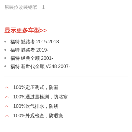
原装位改装钢喉 1
福特 撼路者 2015-2018
福特 撼路者 2019-
福特 经典全顺 2001-
福特 新世代全顺 V348 2007-
福特 翼虎 -
福特 锐界 -
100%定压测试，防漏
福特 麦柯斯 -
100%通过量检测，防堵塞
福特 蒙迪欧致胜 -
100%吹气排水，防锈
福特 新蒙迪欧 -
100%外观检查，防瑕疵
福特 福克斯 307
福特 福克斯 C346