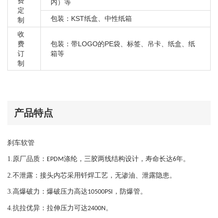
大众 CC 990 2010-2013
费
内）等
定
大众 CC 991 2013-2018
包装：KST纸盒、中性纸箱
制
大众 CC 进口2009-2011
收
大众 POLO CROSS 2007-2010
费
包装：带LOGO的PE袋、标签、吊卡、纸盒、纸
订
箱等
大众 POLO 劲情 2006-2010
制
大众 POLO 劲取 2006-2011
大众 POLO 两厢 2003-2006
大众 POLO 三厢 2003-2006
大众 甲壳虫 1999-2010
产品特点
大众 甲壳虫 1Y7敞篷版 2006-2010
大众 甲壳虫 1C1掀背版2006-2011
刹车软管
大众 甲壳虫 5C1 2012-2016
1.
原厂品质：
涤纶，三胶两线结构设计，寿命长达
年。
EPDM
6
大众 甲壳虫 5C2 2017-
2.
不泄露：接头内芯采用钎焊工艺，
无渗油、泄露隐患。
大众 甲壳虫 5C7敞篷版 2015-2016
大众 捷达 1G 1999-2013
3.
高爆破力：爆破压力高达
，防爆管。
10500PSI
大众 捷达 NF-BS 2012-2017
4.
抗拉优异：拉伸压力可达
。
2400N