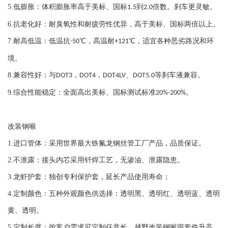
大众 速腾9L2 2006-2012
5.
低膨胀：体积膨胀率高于美标、国标
到
倍数。刹车更灵敏。
1.5
2.0
大众 凌度 2015-2018
6.
抗老化好：耐臭氧性和耐疲劳性优异，高于美标、国标两倍以上。
大众 桑塔纳 2000
7.
耐高低温：低温抗
℃，高温耐
℃，适宜各种恶劣路况和环
-50
+121
大众 桑塔纳 3000
大众 桑塔纳 浩纳 2015-
境。
大众 桑塔纳 经典
8.
兼容性好：与
，
，
、
等刹车液兼容。
DOT3
DOT4
DOT4LV
DOT5.0
大众 桑塔纳 志俊VISTA
9.
综合性能稳定：全面高出美标、国标测试标准
。
20%-200%
大众 开迪2K 2005-2007
大众 途安 2004-2011
改装钢喉
大众 途安 2010-2018
大众 途观 2010-2013
1.
进口管体：采用世界最大铁氟龙钢丝管工厂产品，品质保证。
大众 途锐 7P 2011-2018
2.
不泄露：接头内芯采用钎焊工艺，无渗油、泄露隐患。
大众 途锐 7LPR：1LB 2003-2010
3.
龙虾护套：独创专利保护套，延长产品使用寿命；
大众 途锐 7LPR：1LC,1LE1QLF 2003-2010
4.
定制颜色：五种外观颜色供选择：透明黑、透明红、透明蓝、透明
大众 途锐 7LPR-1KE 2003-2010
黄、透明。
大众 途锐 7LPR:1LT,1LU 2007-2010
5.
定制长度：按客户需求可定制任意长。越野改装钢喉跟套件升高。