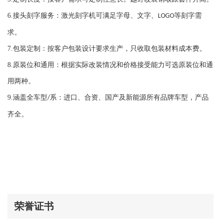
大众 途昂 0A1 2017-
大众 途昂 2017-2019
6.
接头刻字服务：激光刻字机可满足字母、文字、
等刻字需
LOGO
大众 ATLAS 2019-2020
求。
大众 EOS 1LJ,1ZD,1ZE
7.
包装定制：按客户包装设计要求生产，只收取包装材料成本费。
大众 EOS 1LK
8.
原装位和通用：根据实际改装情况和价格接受能力可选原装位和通
大众 宝来经典 -
用两种。
大众 全新宝来 2018-
大众 新宝来 2008-
9.
涵盖全车型
系：进口、合资、国产及新能源所有品牌车型，产品
/
大众 高尔夫 R2O R32
齐全。
大众 高尔夫 4 1997-2003
大众 高尔夫 5 2003-2009
大众 高尔夫 6 2008-2009
大众 高尔夫 7 2013-2017
大众 高尔夫 2017-
大众 高尔夫 GTI 16款 2013-2017
荣誉证书
大众 高尔夫 GTI 18款 2013-2017