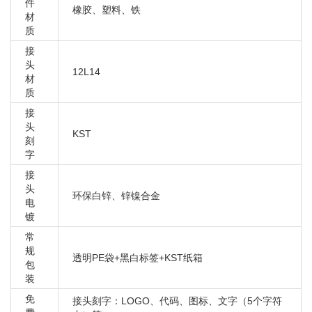
大众 辉昂3E9 2016-
件
橡胶、塑料、铁
材
大众 迈腾9X2 2007-2011 B6
质
大众 迈腾R36 2007-2010
接
大众 迈腾942 2011-2016 B7L
头
12L14
大众 帕萨特 2001-2009 B5
材
质
大众 帕萨特 2011-2012 B7
接
大众 AMAROK 2010
头
KST
大众 AMAROK 2011
刻
字
大众 辉昂 3E9 2016-
接
大众 迈腾 9X2 2007-2011 B6
头
大众 迈腾 R36 2007-2010
环保白锌、锌镍合金
电
大众 迈腾 942 2011-2016 B7L
镀
大众 帕萨特 2001-2009 B5
常
规
大众 帕萨特 2011-2012 B7
透明PE袋+黑白标签+KST纸箱
包
大众 帕萨特领驭9F9B5 2005-2009
装
大众 CC 3.6 VR6 2009-2010
免
接头刻字：LOGO、代码、图标、文字（5个字符