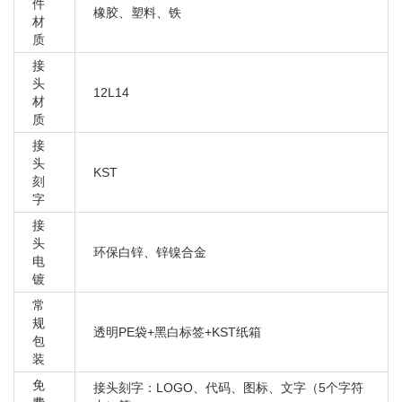
奥迪 A7
件
橡胶、塑料、铁
材
奥迪 A4 B6/B7
质
奥迪 A4L B8
接
奥迪 S4 B6/B7
头
12L14
奥迪 S5
材
质
奥迪 A5
接
奥迪 A6 C5
头
KST
奥迪 A6 C6
刻
字
奥迪 A6L A7
接
奥迪 A6L C7
头
奥迪 A7
环保白锌、锌镍合金
电
奥迪 A4 B5
镀
奥迪 A4 B6/B7
常
规
奥迪 A4L B8
透明PE袋+黑白标签+KST纸箱
包
奥迪 S4 B6/B7
装
奥迪 S5
免
接头刻字：LOGO、代码、图标、文字（5个字符