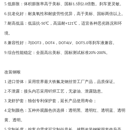
奥迪 A7
5.
低膨胀：体积膨胀率高于美标、国标
到
倍数。刹车更灵敏。
1.5
2.0
奥迪 A4 B5
6.
抗老化好：耐臭氧性和耐疲劳性优异，高于美标、国标两倍以上。
奥迪 A4 B6/B7
7.
耐高低温：低温抗
℃，高温耐
℃，适宜各种恶劣路况和环
-50
+121
奥迪 A4L B8
奥迪 S4 B6/B7
境。
奥迪 S5 -
8.
兼容性好：与
，
，
、
等刹车液兼容。
DOT3
DOT4
DOT4LV
DOT5.0
奥迪 A5 -
9.
综合性能稳定：全面高出美标、国标测试标准
。
20%-200%
奥迪 A6 C5
奥迪 A6 C6
改装钢喉
奥迪 A6L A7
奥迪 A6L C7
1.
进口管体：采用世界最大铁氟龙钢丝管工厂产品，品质保证。
奥迪 A7 2010-2014
2.
不泄露：接头内芯采用钎焊工艺，无渗油、泄露隐患。
奥迪 A8 2018-2020
3.
龙虾护套：独创专利保护套，延长产品使用寿命；
奥迪 A8 D3
4.
定制颜色：五种外观颜色供选择：透明黑、透明红、透明蓝、透明
奥迪 A8L D4
黄、透明。
奥迪 A8 QUATTRO -
5.
定制长度：按客户需求可定制任意长。越野改装钢喉跟套件升高。