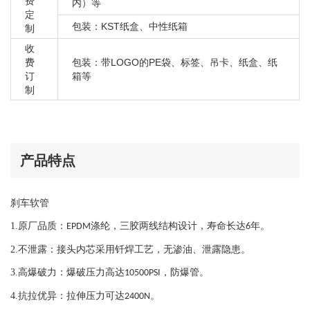
奥迪 A5
费
内）等
定
奥迪 A6 C5
包装：KST纸盒、中性纸箱
制
奥迪 A6 C6
收
奥迪 A6L A7
费
包装：带LOGO的PE袋、标签、吊卡、纸盒、纸
订
箱等
奥迪 A6L C7
制
奥迪 A7
奥迪 A4 B5
奥迪 A4 B6/B7
奥迪 A4L B8
产品特点
奥迪 S4 B6/B7
奥迪 S5
刹车软管
奥迪 A5
1.
原厂品质：
涤纶，三胶两线结构设计，寿命长达
年。
EPDM
6
奥迪 A6 C5
2.
不泄露：接头内芯采用钎焊工艺，
无渗油、泄露隐患。
奥迪 A6 C6
奥迪 A6L A7
3.
高爆破力：爆破压力高达
，防爆管。
10500PSI
奥迪 A6L C7
4.
抗拉优异：拉伸压力可达
。
2400N