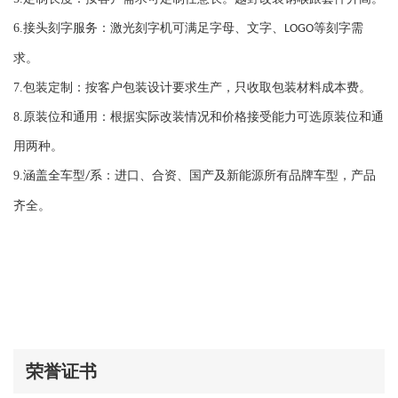
奥迪 A8 QUATTRO D3
奥迪 S8 2001-2003
6.
接头刻字服务：激光刻字机可满足字母、文字、
等刻字需
LOGO
奥迪 S8 -
求。
奥迪 S8 2007-2009
7.
包装定制：按客户包装设计要求生产，只收取包装材料成本费。
奥迪 R8 2007-2015
8.
原装位和通用：根据实际改装情况和价格接受能力可选原装位和通
奥迪 TT 8N
用两种。
奥迪 TT 8N3,8J3,8J9,8N9
奥迪 TT S 8J3,8J9
9.
涵盖全车型
系：进口、合资、国产及新能源所有品牌车型，产品
/
奥迪 SQ5 2014-2018
齐全。
奥迪 Q7 2016-2019
奥迪 Q8 2019-2020
奥迪 Q7 -
奥迪 Q5 -
奥迪 Q3 -
奥迪 e-tron 2019-
荣誉证书