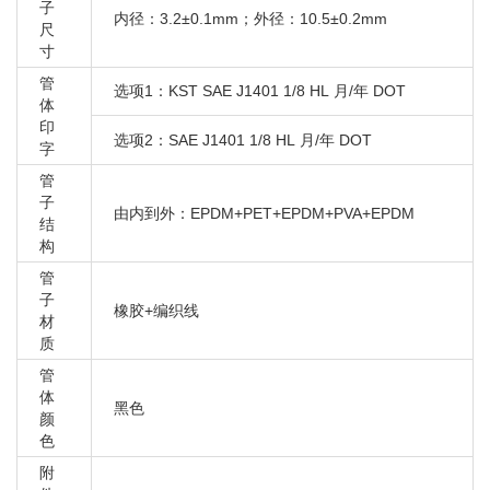
奥迪 A5
子
内径：3.2±0.1mm；外径：10.5±0.2mm
尺
奥迪 A6 C5
寸
奥迪 A6 C6
管
选项1：KST SAE J1401 1/8 HL 月/年 DOT
奥迪 A6L A7
体
奥迪 A6L C7
印
选项2：SAE J1401 1/8 HL 月/年 DOT
字
奥迪 A7
管
奥迪 A4 B5
子
由内到外：EPDM+PET+EPDM+PVA+EPDM
奥迪 A4 B6/B7
结
奥迪 A4L B8
构
奥迪 S4 B6/B7
管
子
奥迪 S5
橡胶+编织线
材
奥迪 A5
质
奥迪 A6 C5
管
体
奥迪 A6 C6
黑色
颜
奥迪 A6L A7
色
奥迪 A6L C7
附