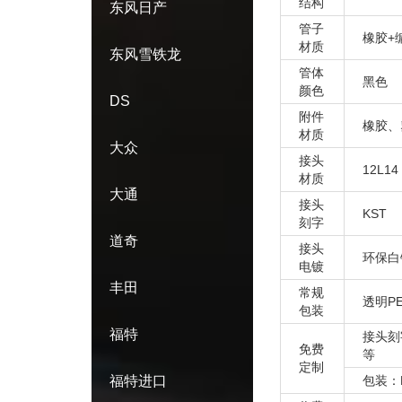
结构
东风日产
管子
橡胶+
材质
东风雪铁龙
管体
黑色
颜色
DS
附件
橡胶、
材质
大众
接头
12L14
材质
大通
接头
KST
刻字
道奇
接头
环保白
电镀
丰田
常规
透明P
包装
福特
接头刻
免费
等
定制
福特进口
包装：