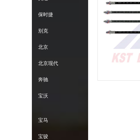
保时捷
别克
北京
北京现代
奔驰
宝沃
宝马
宝骏