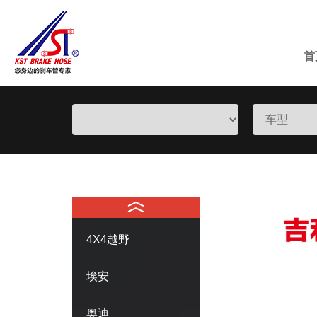
首
4X4越野
埃安
奥迪