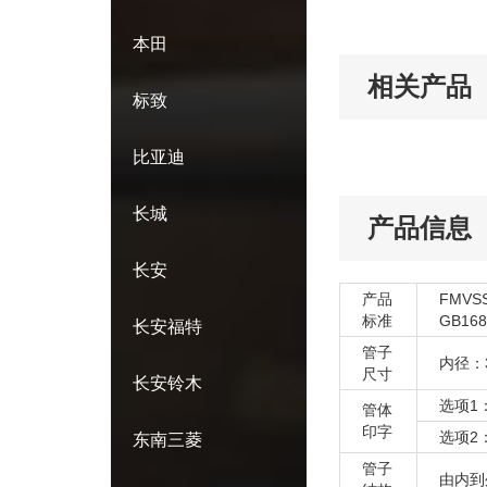
本田
相关产品
标致
比亚迪
长城
产品信息
长安
产品
FMVS
标准
GB168
长安福特
管子
内径：3
尺寸
长安铃木
选项1：K
管体
印字
选项2：S
东南三菱
管子
由内到外