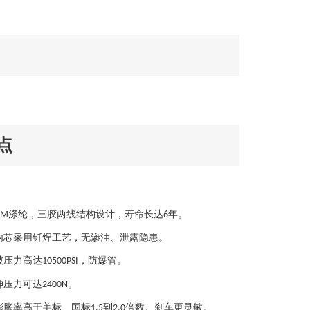
点
涤纶，三胶两线结构设计，寿命长达
年。
DM
6
内芯采用钎焊工艺，
无渗油、泄露隐患。
破压力高达
，防爆管。
10500PSI
伸压力可达
。
2400N
膨胀率高于美标、国标
到
倍数。刹车更灵敏。
1.5
2.0