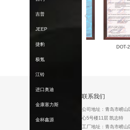
吉普
JEEP
捷豹
-2014
DOT-2009
DOT-2013
极氪
江铃
进口奥迪
联系我们
金康塞力斯
公司地址：
青岛市崂山
心5号楼11层 凯志特
金杯鑫源
工厂地址：
青岛市崂山