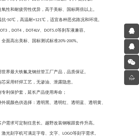
臭氧性和耐疲劳性优异，高于美标、国标两倍以上。
温抗
℃，高温耐
℃，适宜各种恶劣路况和环境。
-50
+121
，
，
、
等刹车液兼容。
OT3
DOT4
DOT4LV
DOT5.0
：全面高出美标、国标测试标准
。
20%-200%
用世界最大铁氟龙钢丝管工厂产品，品质保证。
内芯采用钎焊工艺，无渗油、泄露隐患。
创专利保护套，延长产品使用寿命；
种外观颜色供选择：透明黑、透明红、透明蓝、透明黄、
客户需求可定制任意长。越野改装钢喉跟套件升高。
：激光刻字机可满足字母、文字、
等刻字需求。
LOGO