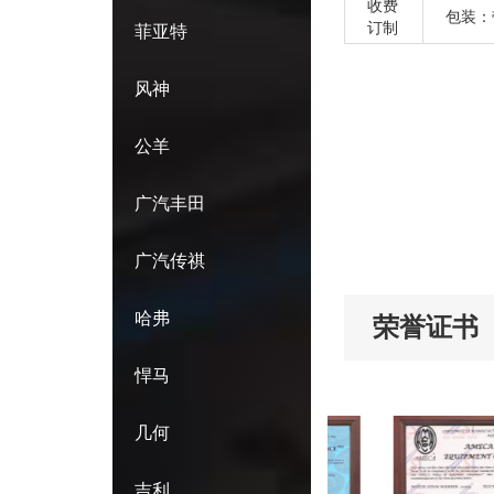
收费
包装：
订制
菲亚特
风神
公羊
广汽丰田
广汽传祺
哈弗
荣誉证书
悍马
几何
吉利