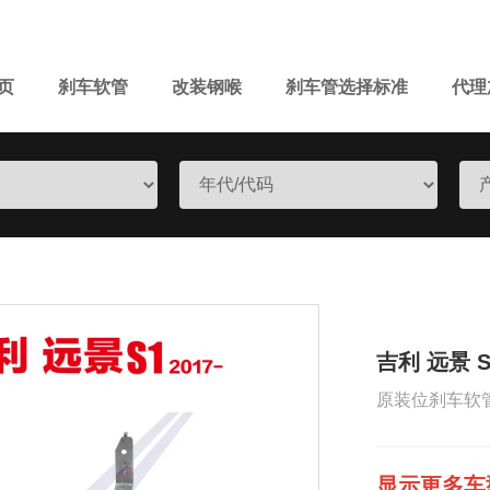
页
刹车软管
改装钢喉
刹车管选择标准
代理
吉利 远景 S1
原装位刹车