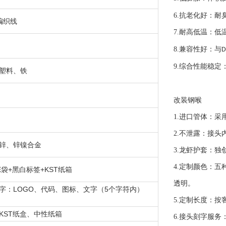
6.
抗老化好：耐
编织线
7.
耐高低温：低
8.
兼容性好：与
D
9.
综合性能稳定
塑料、铁
改装钢喉
1.
进口管体：采
2.
不泄露：接头
锌、锌镍合金
3.
龙虾护套：独
4.
定制颜色：五
E袋+黑白标签+KST纸箱
透明。
字：LOGO、代码、图标、文字（5个字符内）
5.
定制长度：按
KST纸盒、中性纸箱
6.
接头刻字服务