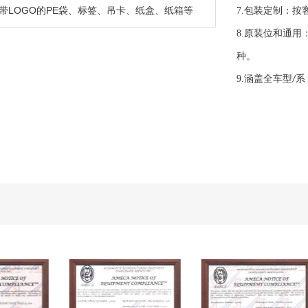
带LOGO的PE袋、标签、吊卡、纸盒、纸箱等
7.
包装定制：按
8.
原装位和通用
种。
9.
涵盖全车型
系
/