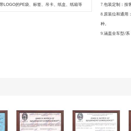
带LOGO的PE袋、标签、吊卡、纸盒、纸箱等
7.
包装定制：按
8.
原装位和通用
种。
9.
涵盖全车型
系
/