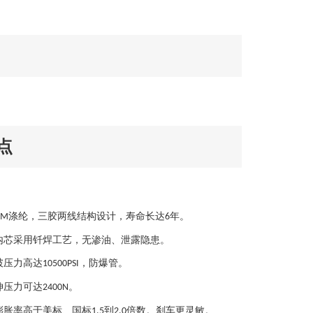
点
涤纶，三胶两线结构设计，寿命长达
年。
DM
6
内芯采用钎焊工艺，
无渗油、泄露隐患。
破压力高达
，防爆管。
10500PSI
伸压力可达
。
2400N
膨胀率高于美标、国标
到
倍数。刹车更灵敏。
1.5
2.0