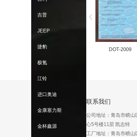
吉普
JEEP
捷豹
-2014
DOT-2009
DOT-2013
极氪
江铃
进口奥迪
联系我们
金康塞力斯
公司地址：
青岛市崂山
心5号楼11层 凯志特
金杯鑫源
工厂地址：
青岛市崂山