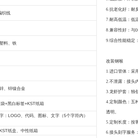
6.
抗老化好：耐
编织线
7.
耐高低温：低
8.
兼容性好：与
D
9.
综合性能稳定
塑料、铁
改装钢喉
1.
进口管体：采
2.
不泄露：接头
锌、锌镍合金
3.
龙虾护套：独
4.
定制颜色：五
E袋+黑白标签+KST纸箱
透明。
字：LOGO、代码、图标、文字（5个字符内）
5.
定制长度：按
KST纸盒、中性纸箱
6.
接头刻字服务