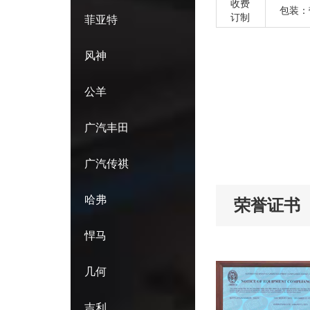
收费
包装：
订制
菲亚特
风神
公羊
广汽丰田
广汽传祺
哈弗
荣誉证书
悍马
几何
吉利