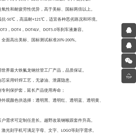
臭氧性和耐疲劳性优异，高于美标、国标两倍以上。
温抗
℃，高温耐
℃，适宜各种恶劣路况和环境。
-50
+121
，
，
、
等刹车液兼容。
OT3
DOT4
DOT4LV
DOT5.0
：全面高出美标、国标测试标准
。
20%-200%
用世界最大铁氟龙钢丝管工厂产品，品质保证。
内芯采用钎焊工艺，无渗油、泄露隐患。
创专利保护套，延长产品使用寿命；
种外观颜色供选择：透明黑、透明红、透明蓝、透明黄、
客户需求可定制任意长。越野改装钢喉跟套件升高。
：激光刻字机可满足字母、文字、
等刻字需求。
LOGO