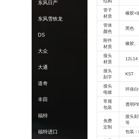
结构
东风日产
管子
橡胶+
材质
东风雪铁龙
管体
黑色
颜色
DS
附件
橡胶、
材质
大众
接头
12L14
材质
大通
接头
KST
刻字
道奇
接头
环保白
电镀
丰田
常规
透明P
包装
福特
接头刻
免费
等
定制
福特进口
包装：