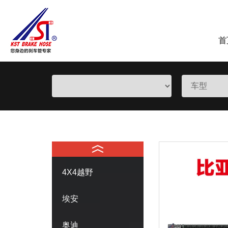
首
4X4越野
埃安
奥迪