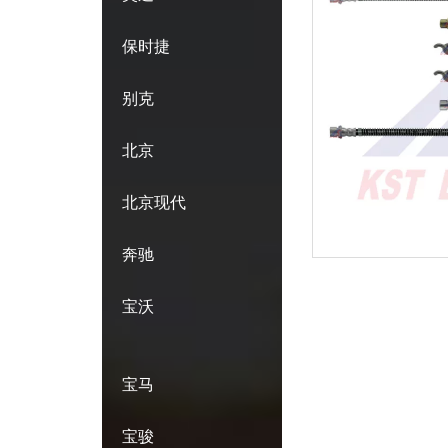
保时捷
别克
北京
北京现代
奔驰
宝沃
宝马
宝骏