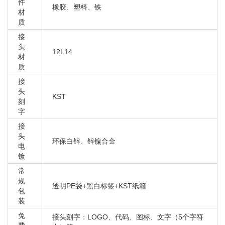
件
橡胶、塑料、铁
材
质
接
头
12L14
材
质
接
头
KST
刻
字
接
头
环保白锌、锌镍合金
电
镀
常
规
透明PE袋+黑白标签+KST纸箱
包
装
免
接头刻字：LOGO、代码、图标、文字（5个字符