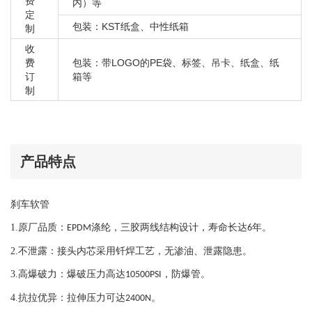
费
内）等
定
包装：KST纸盒、中性纸箱
制
收
费
包装：带LOGO的PE袋、标签、吊卡、纸盒、纸
订
箱等
制
产品特点
刹车软管
1.
原厂品质：
涤纶，三胶两线结构设计，寿命长达
年。
EPDM
6
2.
不泄露：接头内芯采用钎焊工艺，
无渗油、泄露隐患。
3.
高爆破力：爆破压力高达
，防爆管。
10500PSI
4.
抗拉优异：拉伸压力可达
。
2400N