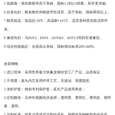
5.
低膨胀：体积膨胀率高于美标、国标
到
倍数。刹车更灵敏。
1.5
2.0
6.
抗老化好：耐臭氧性和耐疲劳性优异，高于美标、国标两倍以上。
7.
耐高低温：低温抗
℃，高温耐
℃，适宜各种恶劣路况和环
-50
+121
境。
8.
兼容性好：与
，
，
、
等刹车液兼容。
DOT3
DOT4
DOT4LV
DOT5.0
9.
综合性能稳定：全面高出美标、国标测试标准
。
20%-200%
改装钢喉
1.
进口管体：采用世界最大铁氟龙钢丝管工厂产品，品质保证。
2.
不泄露：接头内芯采用钎焊工艺，无渗油、泄露隐患。
3.
龙虾护套：独创专利保护套，延长产品使用寿命；
4.
定制颜色：五种外观颜色供选择：透明黑、透明红、透明蓝、透明
黄、透明。
5.
定制长度：按客户需求可定制任意长。越野改装钢喉跟套件升高。