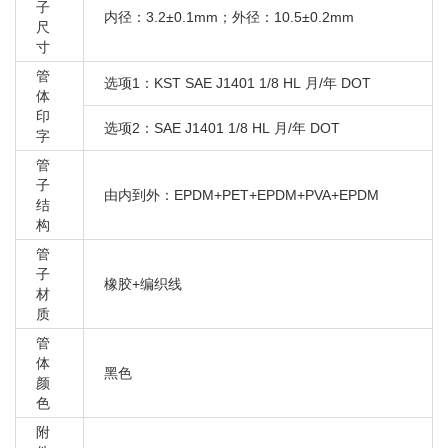
子
内径：3.2±0.1mm；外径：10.5±0.2mm
尺
寸
管
选项1：KST SAE J1401 1/8 HL 月/年 DOT
体
印
选项2：SAE J1401 1/8 HL 月/年 DOT
字
管
子
由内到外：EPDM+PET+EPDM+PVA+EPDM
结
构
管
子
橡胶+编织线
材
质
管
体
黑色
颜
色
附